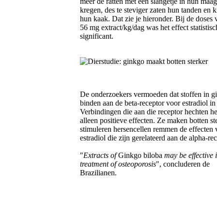
meer de ratten met een slangetje in hun maa
kregen, des te steviger zaten hun tanden en k
hun kaak. Dat zie je hieronder. Bij de doses
56 mg extract/kg/dag was het effect statistisc
significant.
De onderzoekers vermoeden dat stoffen in g
binden aan de beta-receptor voor estradiol in
Verbindingen die aan die receptor hechten h
alleen positieve effecten. Ze maken botten st
stimuleren hersencellen remmen de effecten 
estradiol die zijn gerelateerd aan de alpha-rec
"
Extracts of
Ginkgo biloba
may be effective i
treatment of osteoporosis
", concluderen de
Brazilianen.