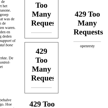
 de
t het
hasone.
egroep
Dat was de
n de
ten waren.
nden en
ng deden
 support
of
ntal bone
erkte. De
control
-
et
 behalve
kgo. Hoe