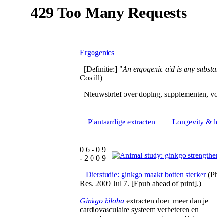
Ergogenics
[Definitie:] "
An ergogenic aid is any subs
Costill)
Nieuwsbrief over doping, supplementen, vo
Plantaardige extracten
Longevity & lee
0 6 - 0 9
- 2 0 0 9
Dierstudie: ginkgo maakt botten sterker
(Ph
Res. 2009 Jul 7. [Epub ahead of print].)
Ginkgo biloba
-extracten doen meer dan je
cardiovasculaire systeem verbeteren en