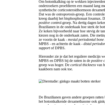
Om botontkalking op te wekken injecteerden
onderzoekers proefdieren een maand lang me
synthetische corticosteroidhormoon dexamet
Dat was de
osteoporosis
-groep. Een control
kreeg daarbij het bisphosphonaat fosamax. 
positive control
-groep. Na dertig dagen keke
Brazilianen in de onderkaak hoe sterk de bot
Ze keken bijvoorbeeld naar hoe stevig de ta
kiezen nog in de onderkaak zaten. Die meti
ze voorin de kaak -
mesial periodontal bone
MPBS - en achterin de kaak -
distal periodo
support
of DPBS.
Hieronder zie je dat het reguliere medicijn w
MPBS en DPBS bij de ratten in de
positive 
groep was hoger. De
cortical thickness
van h
kaakbeen nam ook toe.
De Brazilianen gaven andere groepen ratten
het botontkalkende dexamethasone ook gin