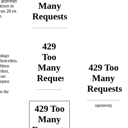
g gepompt
iezen in
 van 28 en
h
inkgo
 botcellen.
ebben
erker,
van
eptor.
n the