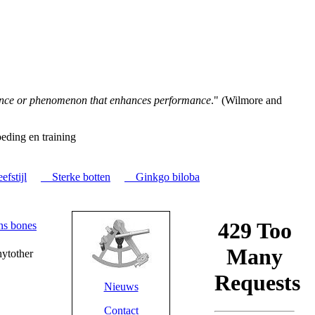
tance or phenomenon that enhances performance
." (Wilmore and
eding en training
fstijl
Sterke botten
Ginkgo biloba
ytother
Nieuws
Contact