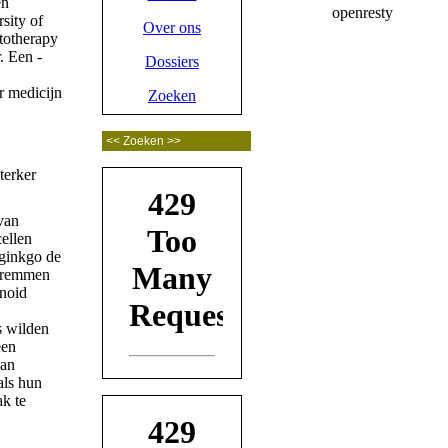
en
sity of
Over ons
ytotherapy
. Een -
Dossiers
r medicijn
Zoeken
van
ellen
 ginkgo de
n remmen
onoid
s wilden
een
aan
als hun
ak te