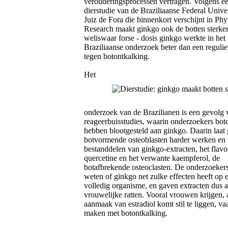
verouderingsprocessen vertragen. Volgens e
dierstudie van de Braziliaanse Federal Univer
Juiz de Fora die binnenkort verschijnt in Ph
Research maakt ginkgo ook de botten sterker
weliswaar forse - dosis ginkgo werkte in het
Braziliaanse onderzoek beter dan een regulie
tegen botontkalking.
Het
onderzoek van de Brazilianen is een gevolg 
reageerbuisstudies, waarin onderzoekers botc
hebben blootgesteld aan ginkgo. Daarin laat
botvormende osteoblasten harder werken e
bestanddelen van ginkgo-extracten, het flav
quercetine en het verwante kaempferol, de
botafbrekende osteoclasten. De onderzoeker
weten of ginkgo net zulke effecten heeft op 
volledig organisme, en gaven extracten dus 
vrouwelijke ratten. Vooral vrouwen krijgen, 
aanmaak van estradiol komt stil te liggen, va
maken met botontkalking.