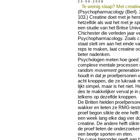
2 3 - 0 6 - 2 0 0 8
Te weinig slaap? Met creatine 
(Psychopharmacology (Berl). 
103.) Creatine doet met je he
hetzelfde als wat het met je spi
een studie van het Britse Univ
Chichester die verleden jaar v
Psychopharmacology. Zoals cre
staat stelt om aan het einde va
reps te maken, laat creatine 
beter nadenken.
Psychologen meten hoe goed je
complexe mentale processen u
random movement generation
houdt in dat je proefpersonen 
acht knoppen, die ze lukraak 
lijkt simpel, maar is het niet. 
des te makkelijker verval je in
telkens op dezelfde knoppen.
De Britten hielden proefperso
wakker en lieten ze RMG-test
proef begon slikte de ene helf
een week lang elke dag vier d
creatine. De andere helft slikt
de proef lieten de onderzoeke
een beetje sporten en eten.
De curve hieronder geeft aan 