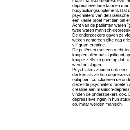
maar manisch-depressieve me
depressieve fase kunnen mani
bodybuildingsupplement. Dat 
psychiaters van deIsraelische T
een kleine proef met tien patië
Acht van de patiënten waren "
twee waren manisch-depressie
De onderzoekers gaven ze vie
weken achtereen elke dag drie
vijf gram creatine.
De patiënten met een recht-to
knapten allemaal significant o
knapte zelfs zo goed op dat hij
werd ontslagen.
Psychiaters zouden ook eens 
denken als ze hun depressieve
oplappen, concluderen de ond
diezelfde psychiaters moeten
creatine aan manisch-depress
vinden de onderzoekers ook. 
depressievelingen in hun stud
op, maar werden manisch.