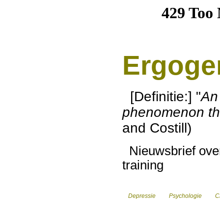
Ergoge
[Definitie:] "
An 
phenomenon th
and Costill)
Nieuwsbrief over
training
Depressie
Psychologie
Cr