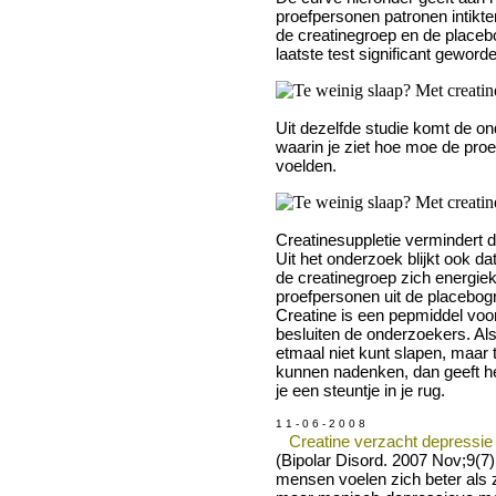
proefpersonen patronen intikte
de creatinegroep en de placebo
laatste test significant geword
Uit dezelfde studie komt de on
waarin je ziet hoe moe de pro
voelden.
Creatinesuppletie vermindert 
Uit het onderzoek blijkt ook da
de creatinegroep zich energie
proefpersonen uit de placebog
Creatine is een pepmiddel voo
besluiten de onderzoekers. Al
etmaal niet kunt slapen, maar 
kunnen nadenken, dan geeft h
je een steuntje in je rug.
1 1 - 0 6 - 2 0 0 8
Creatine verzacht depressie
(Bipolar Disord. 2007 Nov;9(7
mensen voelen zich beter als z