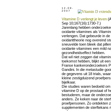
1 2 - 0 9 -
2 0 0 7
Vitamine D verlengt je leven
(A
Sep 10;167(16):1730-7.)
Jarenlang hebben onderzoekers
oxidante vitamines als Vitamin
verlengen. Dat gebeurde in de 
oxidanttheorie nog overeind st
sneuvelde toen bleek dat pillen
oxidante vitamines een mild na
gezondheidseffect hebben.
Dat wil niet zeggen dat vitam
toekomst hebben, blijkt uit ee
Franse kankeronderzoekers Phi
Gandini. In die metastudie go
de gegevens uit 18 trials, waar
kleine zestigduizend proefpe
bijelkaar.
Die studies waren bedoeld om 
vitamine D op de prostaat of he
bestuderen, maar de onderzoe
anders. Ze keken naar de ster
proefpersonen. Zo ontdekten z
supplementen de sterftekans 