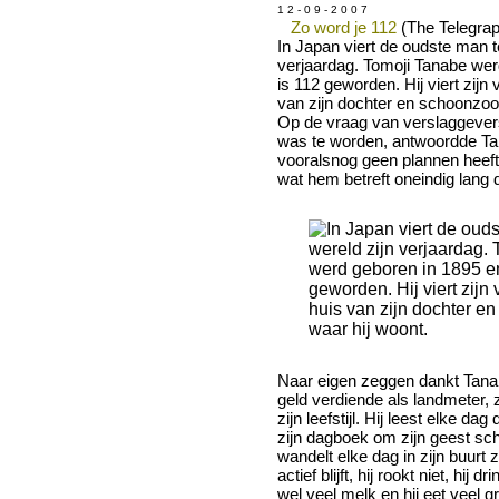
1 2 - 0 9 - 2 0 0 7
Zo word je 112
(The Telegraph
In Japan viert de oudste man t
verjaardag. Tomoji Tanabe wer
is 112 geworden. Hij viert zijn 
van zijn dochter en schoonzoo
Op de vraag van verslaggevers
was te worden, antwoordde Tan
vooralsnog geen plannen heeft
wat hem betreft oneindig lang d
Naar eigen zeggen dankt Tanab
geld verdiende als landmeter, z
zijn leefstijl. Hij leest elke dag 
zijn dagboek om zijn geest sch
wandelt elke dag in zijn buurt z
actief blijft, hij rookt niet, hij
wel veel melk en hij eet veel g