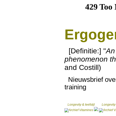
Ergoge
[Definitie:] "
An 
phenomenon th
and Costill)
Nieuwsbrief over
training
Longevity & leefstijl
Longevity 