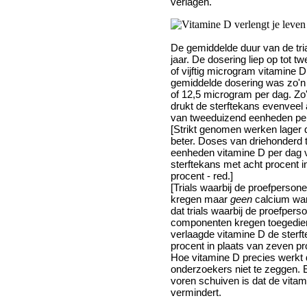
verlagen.
De gemiddelde duur van de tri
jaar. De dosering liep op tot 
of vijftig microgram vitamine 
gemiddelde dosering was zo'n
of 12,5 microgram per dag. Zo
drukt de sterftekans evenveel
van tweeduizend eenheden pe
[Strikt genomen werken lager d
beter. Doses van driehonderd 
eenheden vitamine D per dag 
sterftekans met acht procent i
procent - red.]
[Trials waarbij de proefperson
kregen maar
geen
calcium war
dat trials waarbij de proefpers
componenten kregen toegedie
verlaagde vitamine D de sterf
procent in plaats van zeven pro
Hoe vitamine D precies werkt
onderzoekers niet te zeggen. E
voren schuiven is dat de vita
vermindert.