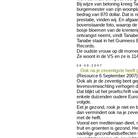
Bij wijze van beloning kreeg 
burgemeester van zijn woonpl
bedrag van 870 dollar. Dat is n
prestatie, vinden wij. En afga
bovenstaande foto, waarop de
bosje bloemen van de krenteri
ontvangst neemt, vindt Tanabe
Tanabe staat in het Guinness 
Records.
De oudste vrouw op dit momen
Ze woont in de VS en ze is 114
0 6 - 0 9 - 2 0 0 7
Ook na je zeventigste heeft 
(Resource 6 September 2007) [
Ook als je de zeventig bent ge
levensverwachting verhogen d
Dat blijkt uit het proefschrift 
enkele duizenden oudere Europ
volgde.
Eet je gezond, rook je niet en
dan vermindert ook na je zeven
met de helft.
Vooral een mediterraan dieet, 
fruit en groenten is gezond. H
nadelige gezondheidseffecten