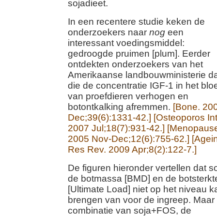
sojadieet.
In een recentere studie keken de
onderzoekers naar
nog
een
interessant voedingsmiddel:
gedroogde pruimen [plum]. Eerder
ontdekten onderzoekers van het
Amerikaanse landbouwministerie da
die de concentratie IGF-1 in het blo
van proefdieren verhogen en
botontkalking afremmen.
[Bone. 20
Dec;39(6):1331-42.]
[Osteoporos Int
2007 Jul;18(7):931-42.]
[Menopause
2005 Nov-Dec;12(6):755-62.]
[Agei
Res Rev. 2009 Apr;8(2):122-7.]
De figuren hieronder vertellen dat s
de botmassa [BMD] en de botsterkt
[Ultimate Load] niet op het niveau k
brengen van voor de ingreep. Maar
combinatie van soja+FOS, de