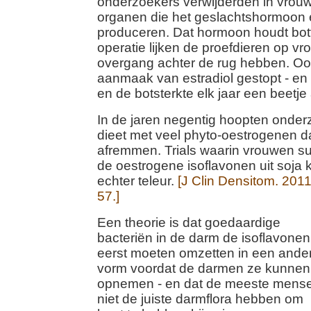
onderzoekers verwijderden in vrouwe
organen die het geslachtshormoon e
produceren. Dat hormoon houdt bott
operatie lijken de proefdieren op v
overgang achter de rug hebben. Ook
aanmaak van estradiol gestopt - e
en de botsterkte elk jaar een beetje 
In de jaren negentig hoopten onder
dieet met veel phyto-oestrogenen d
afremmen. Trials waarin vrouwen s
de oestrogene isoflavonen uit soja 
echter teleur.
[J Clin Densitom. 201
57.]
Een theorie is dat goedaardige
bacteriën in de darm de isoflavonen
eerst moeten omzetten in een ande
vorm voordat de darmen ze kunnen
opnemen - en dat de meeste mens
niet de juiste darmflora hebben om