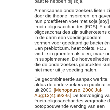
baat te hebben bij soja.
Amerikaanse onderzoekers lieten z
door die theorie inspireren, en gave
hun proefdieren voer met soja [soy]
fructo-oligosaccharides [FOS]. Fruc
oligosaccharides zijn suikerketens 
in de darm een voedingsbodem
vormen voor goedaardige bacteriën
Een prebioticum, heet zoiets. FOS
vind je in groenten als uien, maar o
in supplementen. De hoeveelheden
die de onderzoekers gebruikten kun
niet meer uit je voeding halen.
De gecombineerde aanpak werkte,
aldus de onderzoekers in publicatie
uit 2006.
[Menopause. 2006 Jul-
Aug;13(4):692-9.]
De toevoeging v
fructo-oligosaccharides vergrootte 
botopbouwende werking van een