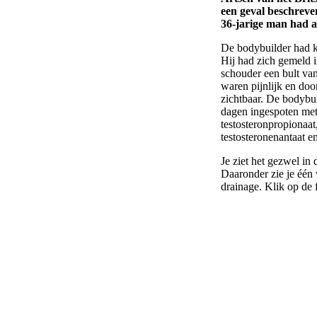
een geval beschreve
36-jarige man had a
De bodybuilder had ko
Hij had zich gemeld i
schouder een bult van
waren pijnlijk en doo
zichtbaar. De bodybu
dagen ingespoten met
testosteronpropionaat
testosteronenantaat 
Je ziet het gezwel in
Daaronder zie je één
drainage. Klik op de f