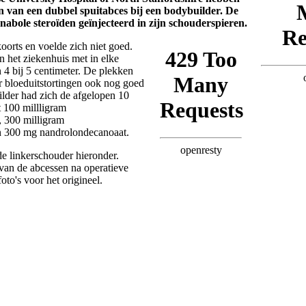
n van een dubbel spuitabces bij een bodybuilder. De
nabole steroïden geïnjecteerd in zijn schouderspieren.
orts en voelde zich niet goed.
n het ziekenhuis met in elke
 4 bij 5 centimeter. De plekken
r bloeduitstortingen ook nog goed
ilder had zich de afgelopen 10
 100 millligram
, 300 milligram
en 300 mg nandrolondecanoaat.
 de linkerschouder hieronder.
 van de abcessen na operatieve
oto's voor het origineel.