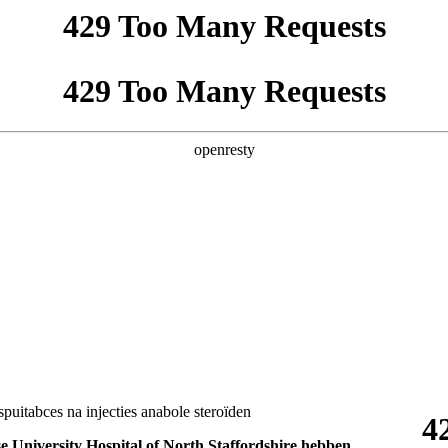
spuitabces na injecties anabole steroïden
se University Hospital of North Staffordshire hebben