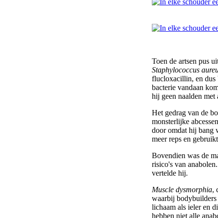
Toen de artsen pus ui
Staphylococcus aure
flucloxacillin, en du
bacterie vandaan komt
hij geen naalden met 
Het gedrag van de bo
monsterlijke abcessen
door omdat hij bang w
meer reps en gebruikt
Bovendien was de man
risico's van anabolen
vertelde hij.
Muscle dysmorphia
,
waarbij bodybuilders
lichaam als ieler en d
hebben niet alle anab