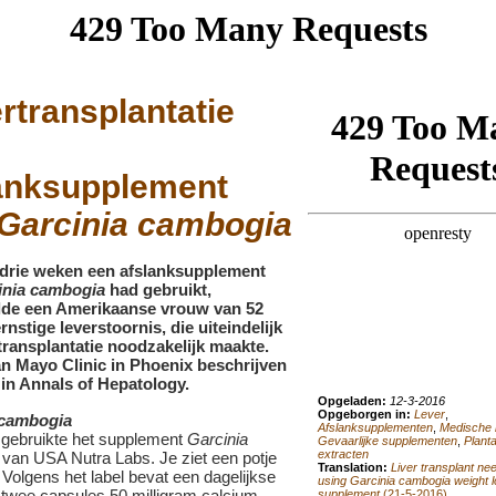
rtransplantatie
anksupplement
Garcinia cambogia
 drie weken een afslanksupplement
inia cambogia
had gebruikt,
lde een Amerikaanse vrouw van 52
rnstige leverstoornis, die uiteindelijk
transplantatie noodzakelijk maakte.
n Mayo Clinic in Phoenix beschrijven
 in Annals of Hepatology.
Opgeladen:
12-3-2016
Opgeborgen in:
Lever
,
 cambogia
Afslanksupplementen
,
Medische 
gebruikte het supplement
Garcinia
Gevaarlijke supplementen
,
Plant
extracten
van USA Nutra Labs. Je ziet een potje
Translation:
Liver transplant ne
 Volgens het label bevat een dagelijkse
using Garcinia cambogia weight 
 twee capsules 50 milligram calcium,
supplement
(21-5-2016)