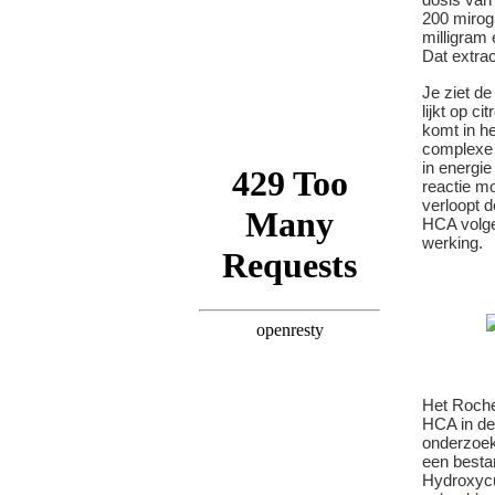
200 mirog
milligram 
Dat extrac
Je ziet d
lijkt op c
komt in he
complexe 
in energie
reactie m
verloopt d
HCA volg
werking.
Het Roche
HCA in de
onderzoek
een besta
Hydroxyc