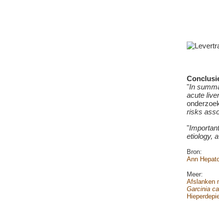
Conclusi
"
In summar
acute liver
onderzoek
risks ass
"
Important
etiology, 
Bron:
Ann Hepato
Meer:
Afslanken
Garcinia c
Hieperdepi