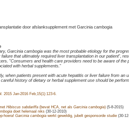
e
y, Garcinia cambogia was the most probable etiology for the progre
 failure that ultimately required liver transplantation in our patient
", re
ers. "
Consumers and health care providers need to be aware of the p
ociated with herbal supplements.
"
ly, when patients present with acute hepatitis or liver failure from an
a careful history of dietary or herbal supplement use should be perfor
l. 2015 Jan-2016 Feb;15(1):123-6.
 met
Hibiscus sabdariffa
(bevat HCA, net als
Garcinia cambogia
)
(5-8-2015)
ambogia
doet helemaal niks
(30-12-2010)
ep-hoera!
Garcinia cambogia
werkt geweldig, jubelt gesponsorde studie
(30-12