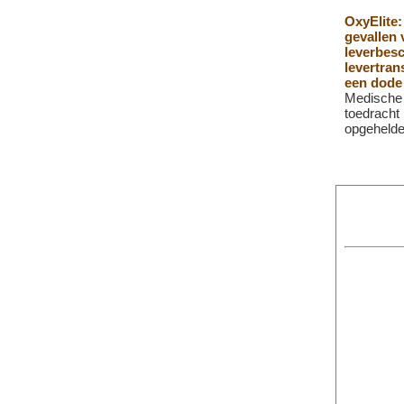
OxyElite:
gevallen 
leverbesc
levertran
een dode
Medische 
toedracht 
opgehelde