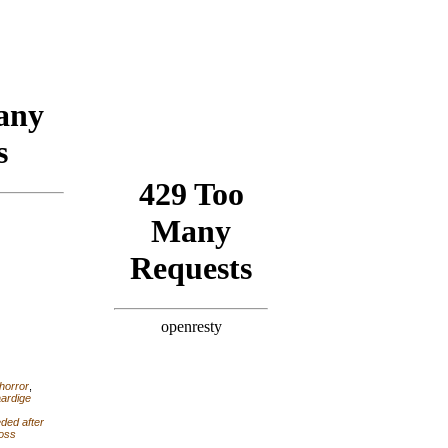
horror
,
aardige
eded after
loss