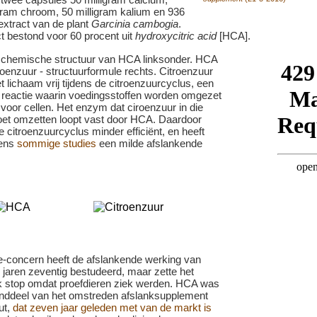
ram chroom, 50 milligram kalium en 936
extract van de plant
Garcinia cambogia
.
t bestond voor 60 procent uit
hydroxycitric acid
[HCA].
e chemische structuur van HCA linksonder. HCA
itroenzuur - structuurformule rechts. Citroenzuur
t lichaam vrij tijdens de citroenzuurcyclus, een
reactie waarin voedingsstoffen worden omgezet
 voor cellen. Het enzym dat ciroenzuur in die
oet omzetten loopt vast door HCA. Daardoor
e citroenzuurcyclus minder efficiënt, en heeft
ens
sommige studies
een milde afslankende
-concern heeft de afslankende werking van
 jaren zeventig bestudeerd, maar zette het
 stop omdat proefdieren ziek werden. HCA was
nddeel van het omstreden afslanksupplement
ut,
dat zeven jaar geleden met van de markt is