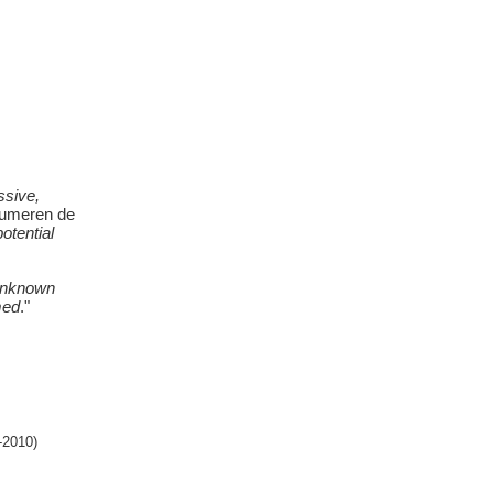
ssive,
sumeren de
otential
 unknown
med
."
-2010)