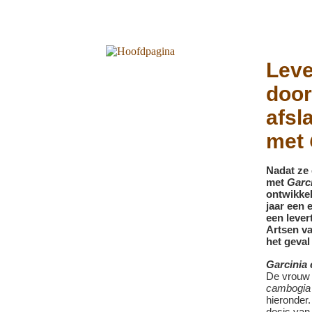
Leve
door
afsl
met
Nadat ze
met
Garc
ontwikke
jaar een e
een lever
Artsen va
het geval
Garcinia
De vrouw 
cambogia
hieronder.
dosis van