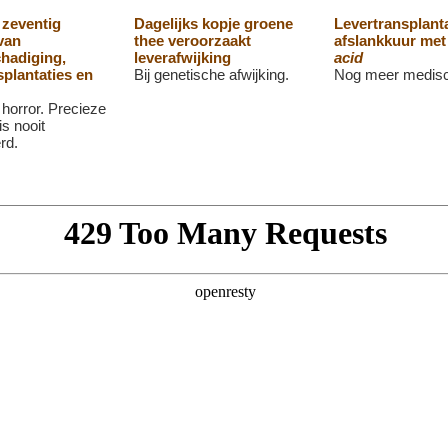
 zeventig
Dagelijks kopje groene
Levertransplanta
van
thee veroorzaakt
afslankkuur me
hadiging,
leverafwijking
acid
splantaties en
Bij genetische afwijking.
Nog meer medisc
horror. Precieze
is nooit
rd.