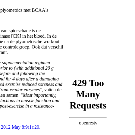
van spierschade is de
kinase [CK] in het bloed. In de
e na de plyometrische workout
e controlegroep. Ook dat verschil
cant.
 supplementation regimen
rior to (with additional 20 g
fore and following the
nd for 4 days after a damaging
sed exercise reduced soreness and
intramuscular enzymes
", vatten de
gen samen. "
Most importantly,
uctions in muscle function and
ost-exercise in a resistance-
. 2012 May 8;9(1):20.