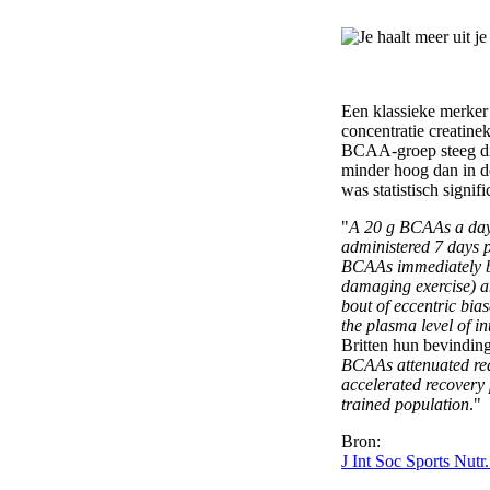
Een klassieke merker 
concentratie creatine
BCAA-groep steeg di
minder hoog dan in d
was statistisch signifi
"
A 20 g BCAAs a day
administered 7 days p
BCAAs immediately be
damaging exercise) a
bout of eccentric bia
the plasma level of 
Britten hun bevindin
BCAAs attenuated red
accelerated recovery p
trained population
."
Bron:
J Int Soc Sports Nutr