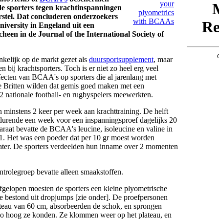
de sporters tegen krachtinspanningen
erstel. Dat concluderen onderzoekers
versity in Engeland uit een
heen in de Journal of the International Society of
kelijk op de markt gezet als
duursportsupplement
, maar
n bij krachtsporters. Toch is er niet zo heel erg veel
fecten van BCAA's op sporters die al jarenlang met
e Britten wilden dat gemis goed maken met een
 nationale football- en rugbyspelers meewerkten.
 minstens 2 keer per week aan krachttraining. De helft
durende een week voor een inspanningsproef dagelijks 20
raat bevatte de BCAA's leucine, isoleucine en valine in
1. Het was een poeder dat per 10 gr moest worden
ater. De sporters verdeelden hun inname over 2 momenten
trolegroep bevatte alleen smaakstoffen.
gelopen moesten de sporters een kleine plyometrische
e bestond uit dropjumps [zie onder]. De proefpersonen
teau van 60 cm, absorbeerden de schok, en sprongen
zo hoog ze konden. Ze klommen weer op het plateau, en