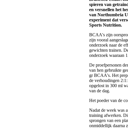
spieren van getrain
en versnellen het h
van Northumbria Uni
experiment dat versc
Sports Nutrition.
BCAA's zijn oorspron
zijn vooral aangeslage
onderzoek naar de ef
gewichten trainen. D
onderzoek waaraan 12
De proefpersonen den
van hen gebruikte ge
gr BCAA's. Het prepa
de verhoudingen 2:1:
opgelost in 300 ml w
van de dag.
Het poeder van de con
Nadat de week was af
training afwerken. Di
sprongen van een pla
onmiddellijk daarna 