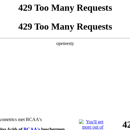
 plyometrics met BCAA's
no Acids
of
BCAA's
beschermen