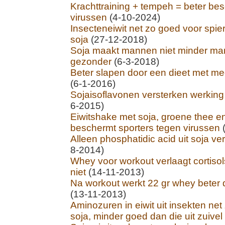
Krachttraining + tempeh = beter b
virussen
(4-10-2024)
Insecteneiwit net zo goed voor spierg
soja
(27-12-2018)
Soja maakt mannen niet minder man
gezonder
(6-3-2018)
Beter slapen door een dieet met meer
(6-1-2016)
Sojaisoflavonen versterken werking
6-2015)
Eiwitshake met soja, groene thee 
beschermt sporters tegen virussen
(
Alleen phosphatidic acid uit soja ver
8-2014)
Whey voor workout verlaagt cortisols
niet
(14-11-2013)
Na workout werkt 22 gr whey beter d
(13-11-2013)
Aminozuren in eiwit uit insekten net 
soja, minder goed dan die uit zuivel