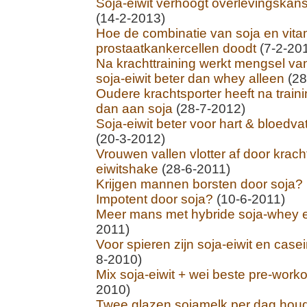
Soja-eiwit verhoogt overlevingskans
(14-2-2013)
Hoe de combinatie van soja en vit
prostaatkankercellen doodt
(7-2-20
Na krachttraining werkt mengsel va
soja-eiwit beter dan whey alleen
(28
Oudere krachtsporter heeft na trai
dan aan soja
(28-7-2012)
Soja-eiwit beter voor hart & bloedv
(20-3-2012)
Vrouwen vallen vlotter af door krach
eiwitshake
(28-6-2011)
Krijgen mannen borsten door soja?
Impotent door soja?
(10-6-2011)
Meer mans met hybride soja-whey e
2011)
Voor spieren zijn soja-eiwit en cas
8-2010)
Mix soja-eiwit + wei beste pre-work
2010)
Twee glazen sojamelk per dag hou