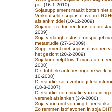
peil
(16-1-2010)
Sojasupplement maakt botten niet s
Verknutselde soja-isoflavoon LRXH
afslankmiddel
(10-12-2009)
Sojamelk reduceert kans op prosta
2009)
Soja verlaagt testosteronspiegel ma
metastudie
(27-6-2009)
Supplement met soja-isoflavonen ve
het gezicht
(20-2-2009)
Sojakuur helpt low-T-man aan meer 
2008)
De dubbele anti-oestrogene werking
10-2008)
Dierstudie: soja verhoogt testostero
(18-3-2007)
Dierstudie: combinatie van training 
versnelt afslanken
(3-9-2006)
Soja voorkomt vorming bloedstolsel
Zo remmen isoflavonen in soja DH