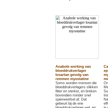
Anabole werking van
Ca
bloeddrukverlager
ep
losartan gevolg van
my
remmen myostatine
me
Soms worden mensen die
On
bloeddrukverlagers slikken
Me
fitter en sterker, en breken
Su
bovendien minder snel
Ins
spierweefsel af. Dat
Na
gebeurt bij de ene
ef
bloeddrukverlager wel, en
in