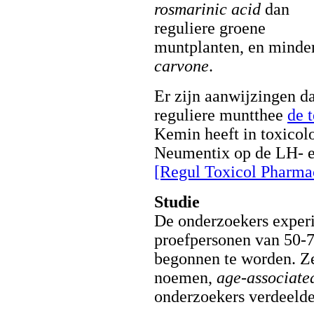
rosmarinic acid
dan
reguliere groene
muntplanten, en minde
carvone
.
Er zijn aanwijzingen d
reguliere muntthee
de 
Kemin heeft in toxicol
Neumentix op de LH- e
[Regul Toxicol Pharmac
Studie
De onderzoekers exper
proefpersonen van 50-70
begonnen te worden. Ze
noemen,
age-associat
onderzoekers verdeelde