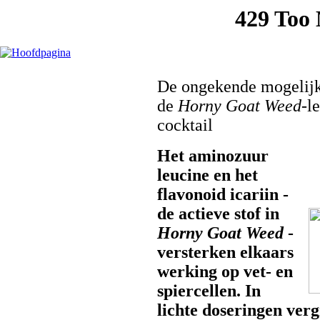
De ongekende mogelij
de
Horny Goat Weed
-l
cocktail
Het aminozuur
leucine en het
flavonoid icariin -
de actieve stof in
Horny Goat Weed
-
versterken elkaars
werking op vet- en
spiercellen. In
lichte doseringen ver