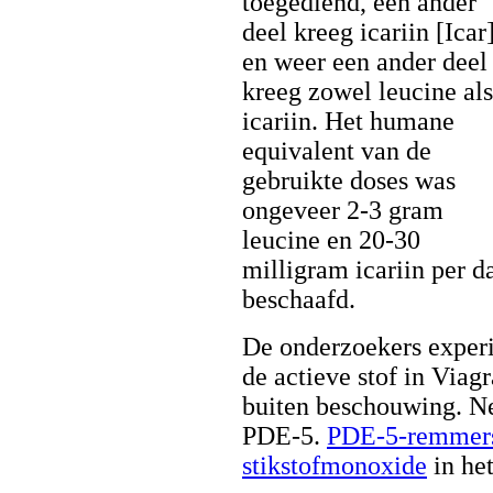
toegediend, een ander
deel kreeg icariin [Icar]
en weer een ander deel
kreeg zowel leucine als
icariin. Het humane
equivalent van de
gebruikte doses was
ongeveer 2-3 gram
leucine en 20-30
milligram icariin per 
beschaafd.
De onderzoekers experi
de actieve stof in Viagr
buiten beschouwing. Net
PDE-5.
PDE-5-remmer
stikstofmonoxide
in he