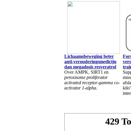
Lichaamsbeweging beter
For
anti-verouderingsmedicijn
vers
dan megadosis resveratrol
trai
Over AMPK, SIRT1 en
Supp
peroxisome proliferator
miss
activated receptor-gamma co-
afsl
activator 1-alpha
.
kilo
inte