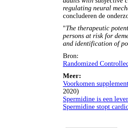
adults with subjective 
regulating neural mech
concluderen de onderzo
"
The therapeutic poten
persons at risk for dem
and identification of p
Bron:
Randomized Controlled
Meer:
Voorkomen supplement
2020)
Spermidine is een leven
Spermidine stopt cardi