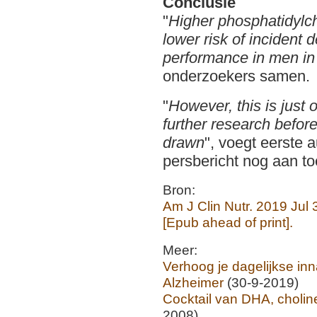
Conclusie
"
Higher phosphatidylch
lower risk of incident 
performance in men in
onderzoekers samen.
"
However, this is just
further research befor
drawn
", voegt eerste a
persbericht nog aan t
Bron:
Am J Clin Nutr. 2019 Jul 
[Epub ahead of print].
Meer:
Verhoog je dagelijkse in
Alzheimer
(30-9-2019)
Cocktail van DHA, choline
2008)