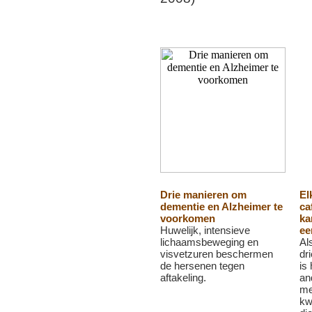
Drie manieren om
El
dementie en Alzheimer te
ca
voorkomen
ka
Huwelijk, intensieve
ee
lichaamsbeweging en
Al
visvetzuren beschermen
dr
de hersenen tegen
is
aftakeling.
an
me
kw