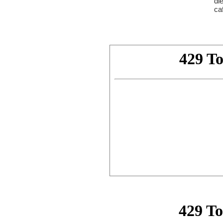
di
ca