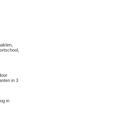
aakten,
ortschool,
door
nten in 3
og in