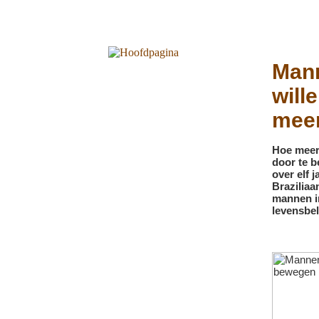
Mann
will
mee
Hoe meer 
door te b
over elf 
Brazilia
mannen in
levensbe