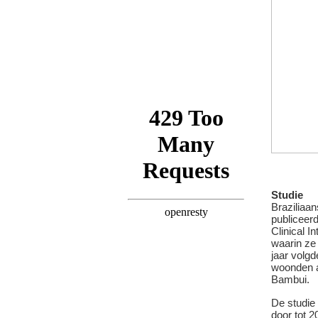
Studie
Braziliaa
publiceerd
Clinical I
waarin ze 
jaar volg
woonden a
Bambui.
De studie 
door tot 2