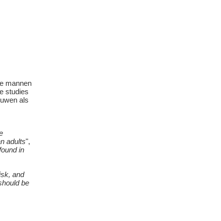
 de mannen
e studies
ouwen als
e
n adults
",
found in
isk, and
should be