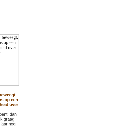
beweegt,
ns op een
heid over
bent, dan
ijk graag
 jaar nog