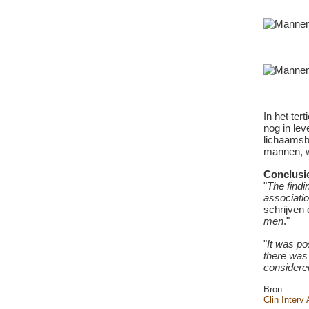
In het te
nog in le
lichaamsb
mannen, w
Conclusi
"
The findi
associatio
schrijven
men
."
"
It was po
there was 
considered
Bron:
Clin Interv