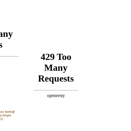
r leefstijl
e longer
1)