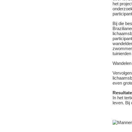
het proje
onderzoeke
participan
Bij die be
Brazilian
lichaamsb
participa
wandelden
zwommen, 
tuinierden
Wandelen 
Vervolgen
lichaamsb
even grote
Resultat
In het ter
leven. Bi