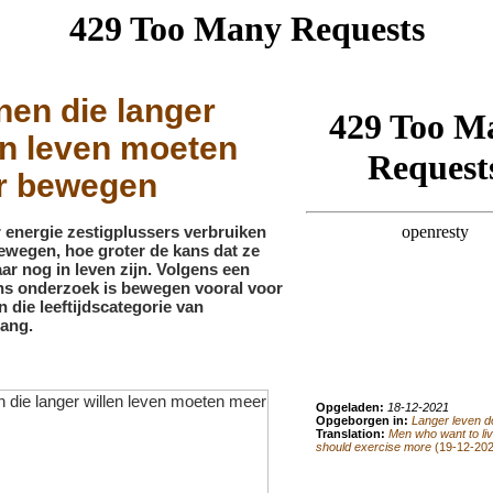
en die langer
en leven moeten
r bewegen
energie zestigplussers verbruiken
ewegen, hoe groter de kans dat ze
jaar nog in leven zijn. Volgens een
ans onderzoek is bewegen vooral voor
 die leeftijdscategorie van
lang.
Opgeladen:
18-12-2021
Opgeborgen in:
Langer leven doo
Translation:
Men who want to liv
should exercise more
(19-12-202