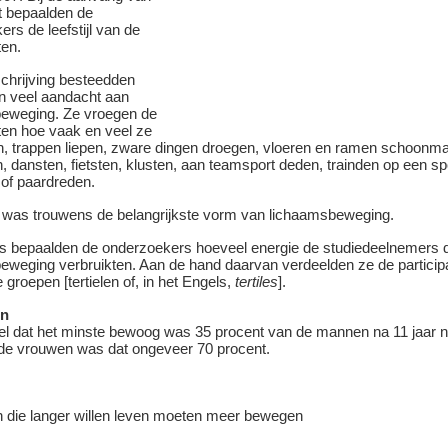
ct bepaalden de
rs de leefstijl van de
ten.
schrijving besteedden
en veel aandacht aan
eweging. Ze vroegen de
nten hoe vaak en veel ze
, trappen liepen, zware dingen droegen, vloeren en ramen schoonm
dansten, fietsten, klusten, aan teamsport deden, trainden op een sp
 of paardreden.
was trouwens de belangrijkste vorm van lichaamsbeweging.
s bepaalden de onderzoekers hoeveel energie de studiedeelnemers 
eweging verbruikten. Aan de hand daarvan verdeelden ze de participa
 groepen [tertielen of, in het Engels,
tertiles
].
en
tiel dat het minste bewoog was 35 procent van de mannen na 11 jaar n
j de vrouwen was dat ongeveer 70 procent.