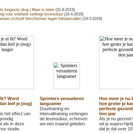
als
longevity drug
| Meer is beter
(31-8-2019)
ing voor snelheid verlengt levensduur
(16-4-2019)
mannen zichzelf beschermen tegen hartaanvallen
(24-3-2019)
 fit? Word
Sprinters verouderen
Hoe meer je nu 
dan leef je (nog)
langzamer
hoe groter je ka
Duurtraining en
perfecte gezond
is het effect van
intervaltraining verlengen
tien jaar
 grondig
de levensduur, schreven
Als je nu gezond 
t als in deze
we een maand geleden.
wil je waarschijnl
se studie.
dat je dat over 10