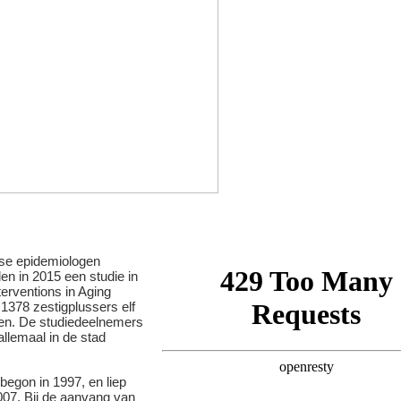
nse epidemiologen
en in 2015 een studie in
nterventions in Aging
1378 zestigplussers elf
den. De studiedeelnemers
llemaal in de stad
begon in 1997, en liep
007. Bij de aanvang van