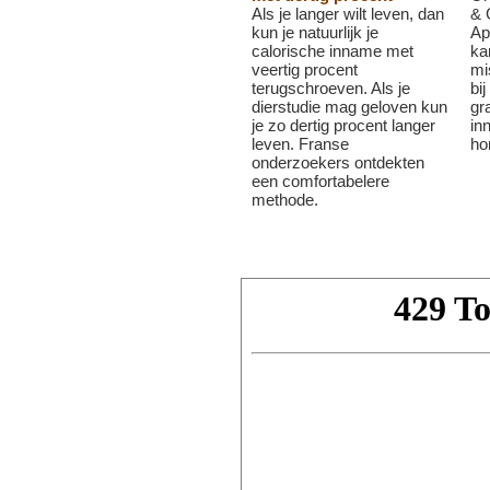
Als je langer wilt leven, dan
& 
kun je natuurlijk je
Ap
calorische inname met
ka
veertig procent
mi
terugschroeven. Als je
bi
dierstudie mag geloven kun
gr
je zo dertig procent langer
in
leven. Franse
ho
onderzoekers ontdekten
een comfortabelere
methode.