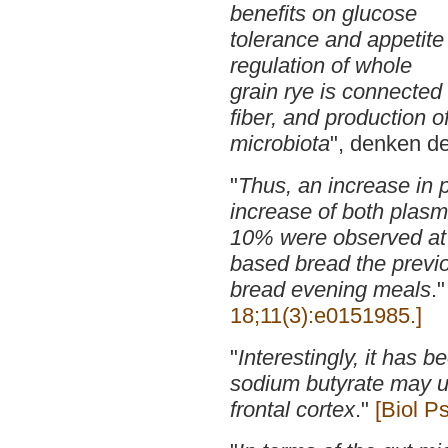
benefits on glucose
tolerance and appetite
regulation of whole
grain rye is connected 
fiber, and production o
microbiota
", denken d
"
Thus, an increase in
increase of both plas
10% were observed at fa
based bread the previ
bread evening meals
.
18;11(3):e0151985.]
"
Interestingly, it has 
sodium butyrate may u
frontal cortex
."
[Biol P