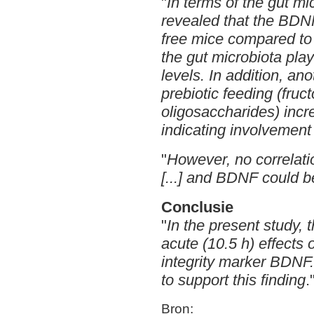
"
In terms of the gut m
revealed that the BDNF
free mice compared to 
the gut microbiota pla
levels. In addition, a
prebiotic feeding (fruc
oligosaccharides) incr
indicating involvement o
"
However, no correlati
[...] and BDNF could b
Conclusie
"
In the present study, t
acute (10.5 h) effects 
integrity marker BDNF
to support this finding
.
Bron: