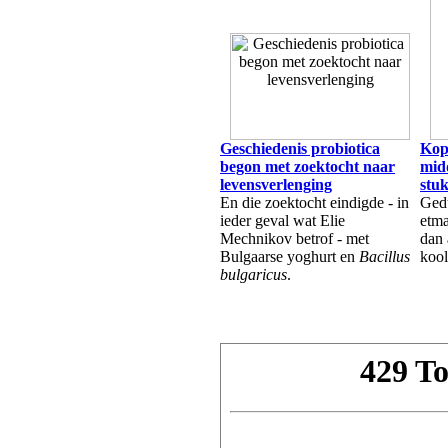
Geschiedenis probiotica
Kop
begon met zoektocht naar
mid
levensverlenging
stu
En die zoektocht eindigde - in
Gedu
ieder geval wat Elie
etma
Mechnikov betrof - met
dan 
Bulgaarse yoghurt en
Bacillus
kool
bulgaricus
.