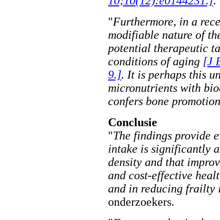
10;10(12):e0144231.]
.
"
Furthermore, in a rece
modifiable nature of t
potential therapeutic t
conditions of aging
[J 
9.]
. It is perhaps this
micronutrients with bi
confers bone promotion
Conclusie
"
The findings provide e
intake is significantly
density and that improv
and cost-effective heal
and in reducing frailty 
onderzoekers.