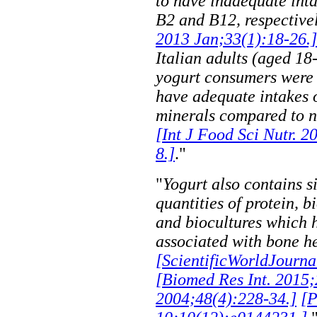
to have inadequate inta
B2 and B12, respective
2013 Jan;33(1):18-26.]
Italian adults (aged 18
yogurt consumers were 
have adequate intakes 
minerals compared to 
[Int J Food Sci Nutr. 2
8.]
."
"
Yogurt also contains s
quantities of protein, b
and biocultures which 
associated with bone h
[ScientificWorldJourna
[Biomed Res Int. 2015
2004;48(4):228-34.]
[P