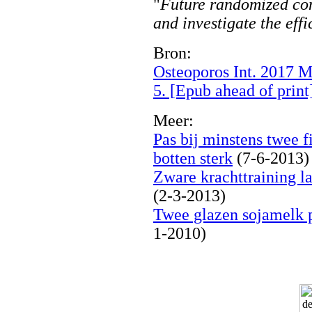
"
Future randomized cont
and investigate the eff
Bron:
Osteoporos Int. 2017 M
5. [Epub ahead of print
Meer:
Pas bij minstens twee f
botten sterk
(7-6-2013)
Zware krachttraining l
(2-3-2013)
Twee glazen sojamelk 
1-2010)