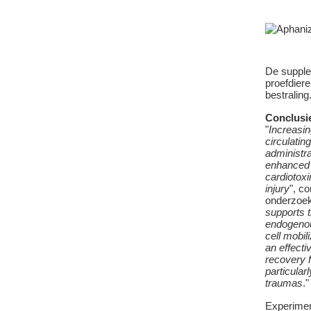
De supple
proefdiere
bestraling
Conclusi
"
Increasin
circulatin
administr
enhanced 
cardiotox
injury
", c
onderzoek
supports t
endogeno
cell mobil
an effecti
recovery f
particular
traumas
."
Experimen