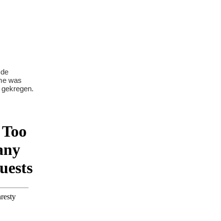
 de
ame was
 gekregen.