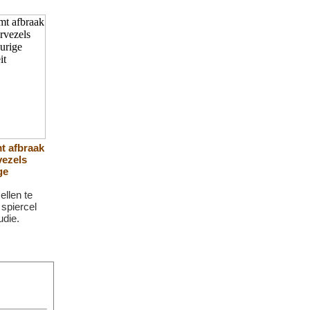
t afbraak
vezels
ge
ellen te
spiercel
udie.