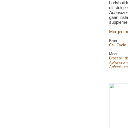
bodybuilde
dit stukj
Aphanizo
gaan insl
supplemen
Morgen m
Bron:
Cell Cycle.
Meer:
Broccoli: d
Aphanizome
Aphanizome