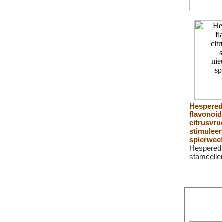
Hespered
flavonoid
citrusvru
stimulee
spierweef
Hesperedi
stamcellen