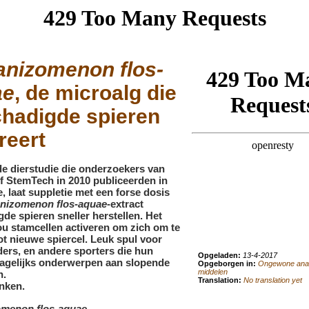
nizomenon flos-
ae
, de microalg die
hadigde spieren
reert
e dierstudie die onderzoekers van
jf StemTech in 2010 publiceerden in
e, laat suppletie met een forse dosis
nizomenon flos-aquae
-extract
de spieren sneller herstellen. Het
ou stamcellen activeren om zich om te
t nieuwe spiercel. Leuk spul voor
ers, en andere sporters die hun
Opgeladen:
13-4-2017
dagelijks onderwerpen aan slopende
Opgeborgen in:
Ongewone ana
middelen
n.
Translation:
No translation yet
nken.
menon flos-aquae