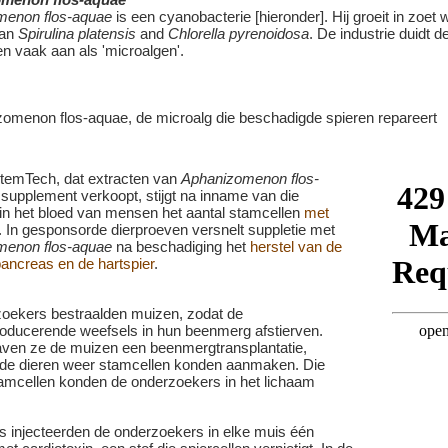
menon flos-aquae
is een cyanobacterie [hieronder]. Hij groeit in zoet w
aan
Spirulina platensis
and
Chlorella pyrenoidosa
. De industrie duidt d
n vaak aan als 'microalgen'.
temTech, dat extracten van
Aphanizomenon flos-
 supplement verkoopt, stijgt na inname van die
 in het bloed van mensen het aantal stamcellen
met
. In gesponsorde dierproeven versnelt suppletie met
menon flos-aquae
na beschadiging het
herstel van de
pancreas en de hartspier
.
oekers bestraalden muizen, zodat de
oducerende weefsels in hun beenmerg afstierven.
ven ze de muizen een beenmergtransplantatie,
de dieren weer stamcellen konden aanmaken. Die
amcellen konden de onderzoekers in het lichaam
s injecteerden de onderzoekers in elke muis één