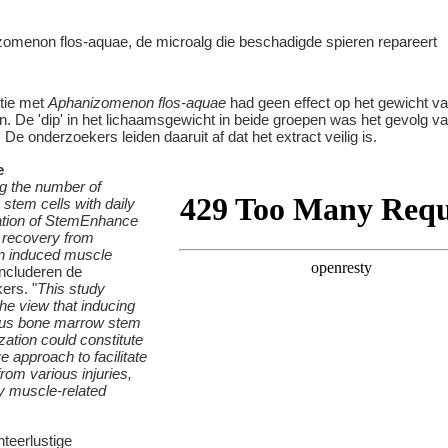
tie met
Aphanizomenon flos-aquae
had geen effect op het gewicht v
n. De 'dip' in het lichaamsgewicht in beide groepen was het gevolg v
. De onderzoekers leiden daaruit af dat het extract veilig is.
e
g the number of
g stem cells with daily
ation of StemEnhance
recovery from
in induced muscle
oncluderen de
ers. "
This study
he view that inducing
us bone marrow stem
ization could constitute
ve approach to facilitate
rom various injuries,
ly muscle-related
teerlustige