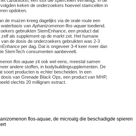
met cardiotoxin, een stof die spiercellen vernietigt. In de
 volgden keken de onderzoekers hoeveel stamcellen in
ieren opdoken.
an de muizen kreeg dagelijks via de orale route een
p waterbasis van
Aphanizomenon flos-aquae
toediend.
oekers gebruikten StemEnhance, een product dat
zelf als supplement op de markt zet. Het humane
t van de dosis de onderzoekers gebruikten was 2-3
Enhance per dag. Dat is ongeveer 3-4 keer meer dan
die StemTech consumenten aanbeveelt.
menon flos-aquae
zit ook wel eens, meestal samen
meer andere stoffen, in bodybuildingsupplementen. De
at soort producten is echter bescheiden. In een
e dosis van Grenade Black Ops, een product van MHP,
rbeeld slechts 20 milligram extract.