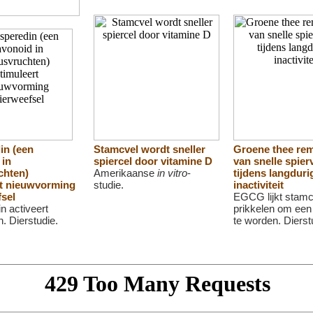
in (een
Stamcvel wordt sneller
Groene thee rem
 in
spiercel door vitamine D
van snelle spier
chten)
Amerikaanse
in vitro
-
tijdens langduri
rt nieuwvorming
studie.
inactiviteit
sel
EGCG lijkt stamc
n activeert
prikkelen om een 
. Dierstudie.
te worden. Dierst