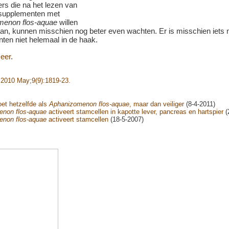
rs die na het lezen van
e supplementen met
menon flos-aquae
willen
aan, kunnen misschien nog beter even wachten. Er is misschien iets 
ten niet helemaal in de haak.
eer
.
 2010 May;9(9):1819-23.
oet hetzelfde als
Aphanizomenon flos-aquae
, maar dan veiliger
(8-4-2011)
non flos-aquae
activeert stamcellen in kapotte lever, pancreas en hartspier
(
non flos-aquae
activeert stamcellen
(18-5-2007)