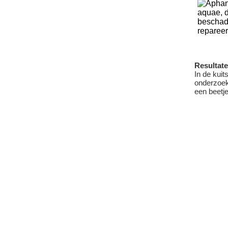
Resultat
In de kui
onderzoek
een beetje