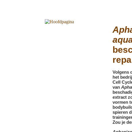
Apha
aqu
besc
repa
Volgens d
het bedri
Cell Cycl
van
Apha
beschadig
extract z
vormen to
bodybuild
spieren 
traininge
Zou je de
Aphanizo