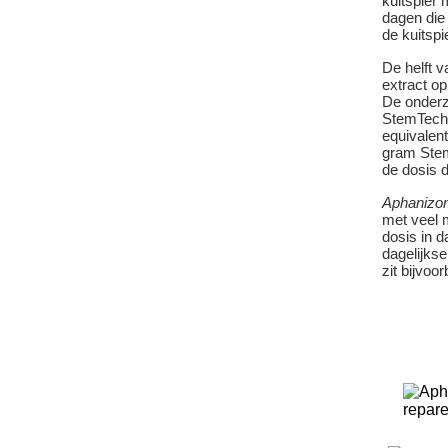
kuitspier 
dagen die
de kuitsp
De helft v
extract o
De onderz
StemTech 
equivalen
gram Stem
de dosis 
Aphanizo
met veel 
dosis in d
dagelijks
zit bijvoo