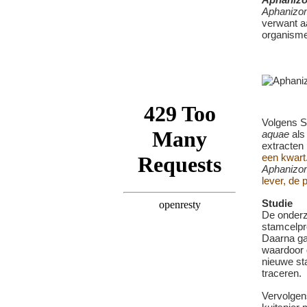
Aphanizo
verwant 
organisme
Volgens S
aquae
als
extracten
een kwart
Aphanizo
lever, de 
Studie
De onderz
stamcelpr
Daarna ga
waardoor 
nieuwe st
traceren.
Vervolgen