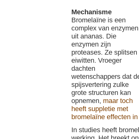
Mechanisme
Bromelaïne is een
complex van enzymen
uit ananas. Die
enzymen zijn
proteases. Ze splitsen
eiwitten. Vroeger
dachten
wetenschappers dat d
spijsvertering zulke
grote structuren kan
opnemen,
maar toch
heeft suppletie met
bromelaïne effecten in
In studies heeft brome
werking. Het breekt o