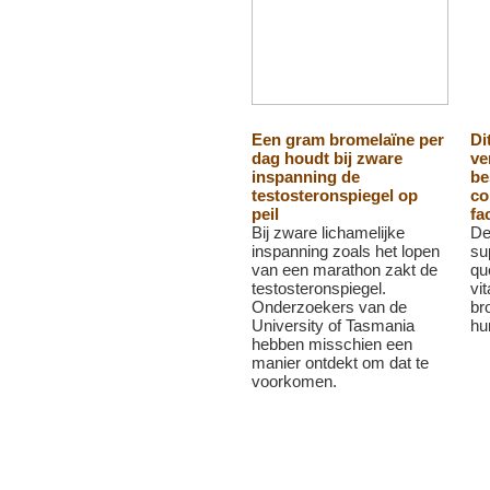
Een gram bromelaïne per
Di
dag houdt bij zware
ve
inspanning de
be
testosteronspiegel op
co
peil
fa
Bij zware lichamelijke
De
inspanning zoals het lopen
su
van een marathon zakt de
qu
testosteronspiegel.
vi
Onderzoekers van de
br
University of Tasmania
hu
hebben misschien een
manier ontdekt om dat te
voorkomen.