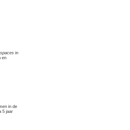
 spaces
in
n en
men in de
 5 jaar