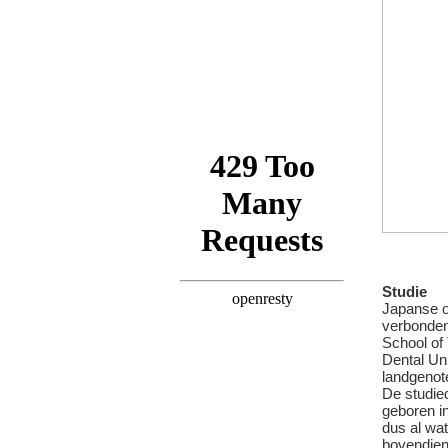
Studie
Japanse o
verbonden
School of
Dental Un
landgenot
De studie
geboren i
dus al wa
bovendien