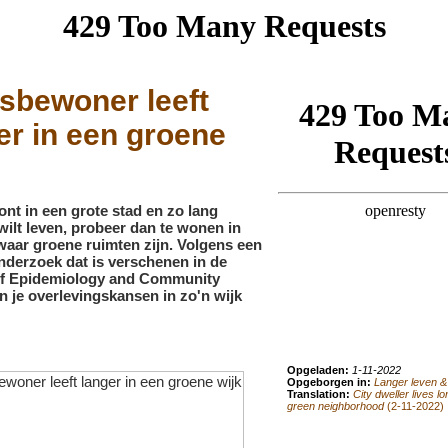
sbewoner leeft
er in een groene
ont in een grote stad en zo lang
wilt leven, probeer dan te wonen in
waar groene ruimten zijn. Volgens een
derzoek dat is verschenen in de
of Epidemiology and Community
jn je overlevingskansen in zo'n wijk
Opgeladen:
1-11-2022
Opgeborgen in:
Langer leven & l
Translation:
City dweller lives lo
green neighborhood
(2-11-2022)