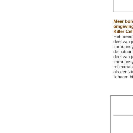
Meer bom
omgeving
Killer Cel
Het meest
deel van j
immuunsy
de natuurl
deel van j
immuunsys
reflexmati
als een zi
lichaam bi