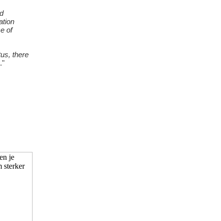
nd
ation
e of
tus, there
."