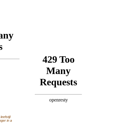
eefstijl
nger in a