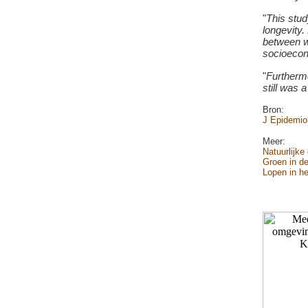
"
This stu
longevity.
between wa
socioecon
"
Furthermo
still was 
Bron:
J Epidemio
Meer:
Natuurlijke
Groen in de
Lopen in he