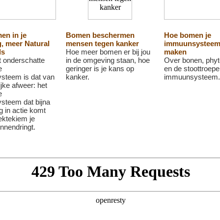
en in je
Bomen beschermen
Hoe bomen je
, meer Natural
mensen tegen kanker
immuunsysteem 
ls
Hoe meer bomen er bij jou
maken
 onderschatte
in de omgeving staan, hoe
Over bonen, phy
e
geringer is je kans op
en de stoottroepe
steem is dat van
kanker.
immuunsysteem.
ijke afweer: het
e
teem dat bijna
g in actie komt
ektekiem je
nnendringt.