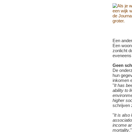
Een ander
Een woon
zonlicht d
eveneens 
Geen sch
De onderz
hun gegev
inkomen e
"
It has be
ability to 
environme
higher so
schrijven 
"
It is also
associati
income and
mortality
."