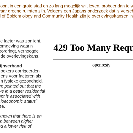
e factor was zonlicht.
omgeving waarin
oordringt, verhoogde
de overlevingskans.
ijnverband
oekers corrigeerden
ens voor factoren als
n fysieke gezondheid.
en pointed out that the
live in a better residential
nt is associated with
cioeconomic status
",
ze.
 known that there is an
on between higher
 a lower risk of