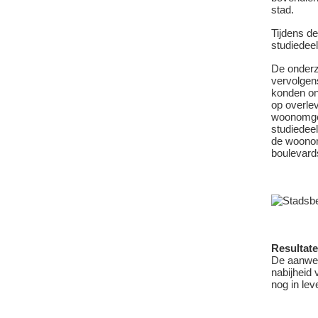
stad.
Tijdens d
studiedee
De onder
vervolgens
konden on
op overle
woonomge
studiedee
de woonom
boulevard
Resultat
De aanwez
nabijheid
nog in lev