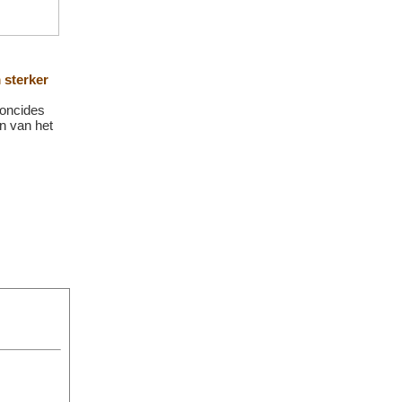
sterker
toncides
n van het