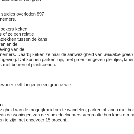
e studies overleden 897
lnemers.
zoekers keken
 of ze een relatie
tdekken tussen de kans
ven en de
ving van de
lnemers. Daarbij keken ze naar de aanwezigheid van
walkable green
geving. Dat kunnen parken zijn, met groen omgeven pleintjes, lane
s met bomen of plantsoenen.
en
igheid van de mogelijkheid om te wandelen, parken of lanen met bo
 van de woningen van de studiedeelnemers vergrootte hun kans om na
en te zijn met ongeveer 15 procent.