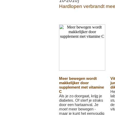
10-2010)
Hardlopen verbrandt meer
Meer bewegen wordt
Vi
makkelijker door
ju
supplement met vitamine
di
C
He
Als je zo doorgaat, krijg je
la
diabetes. Of sterf je straks
st
door een hartaanval. Je
de
moet
meer bewegen -
vi
maar je kunt het eenvoudig