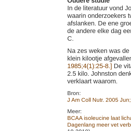
Oudere studie
In de literatuur vond 
waarin onderzoekers t
afslanken. De ene gro
de andere elke dag ee
C.
Na zes weken was de 
klein kilootje afgevalle
1985;4(1):25-8.]
De vit
2.5 kilo. Johnston den
verklaart waarom.
Bron:
J Am Coll Nutr. 2005 Jun
Meer:
BCAA isoleucine laat lic
Dagenlang meer vet verb