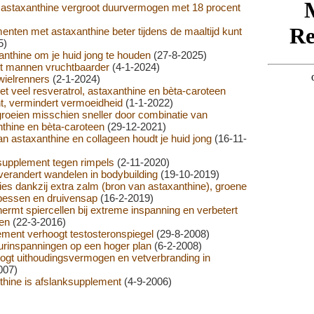
astaxanthine vergroot duurvermogen met 18 procent
nten met astaxanthine beter tijdens de maaltijd kunt
5)
anthine om je huid jong te houden
(27-8-2025)
t mannen vruchtbaarder
(4-1-2024)
wielrenners
(2-1-2024)
t veel resveratrol, astaxanthine en bèta-caroteen
ht, vermindert vermoeidheid
(1-1-2022)
groeien misschien sneller door combinatie van
nthine en bèta-caroteen
(29-12-2021)
n astaxanthine en collageen houdt je huid jong
(16-11-
supplement tegen rimpels
(2-11-2020)
verandert wandelen in bodybuilding
(19-10-2019)
ies dankzij extra zalm (bron van astaxanthine), groene
 bessen en druivensap
(16-2-2019)
ermt spiercellen bij extreme inspanning en verbetert
en
(22-3-2016)
ment verhoogt testosteronspiegel
(29-8-2008)
uurinspanningen op een hoger plan
(6-2-2008)
ogt uithoudingsvermogen en vetverbranding in
007)
nthine is afslanksupplement
(4-9-2006)