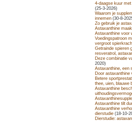
4-daagse kuur met 
(25-3-2026)
Waarom je suppleme
innemen
(30-8-202
Zo gebruik je astax
Astaxanthine maak
Astaxanthine voor 
Voedingspatroon me
vergroot spierkrac
Getrainde spieren 
resveratrol, astaxa
Deze combinatie va
2020)
Astaxanthine, een 
Door astaxanthine 
Betere sportprestat
thee, uien, blauwe
Astaxanthine besch
uithoudingsvermog
Astaxanthinesupple
Astaxanthine tilt d
Astaxanthine verho
dierstudie
(18-10-2
Dierstudie: astaxa