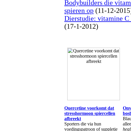
Bodybuilders die vita
spieren op
(11-12-2015
Dierstudie: vitamine C
(17-1-2012)
Quercetine voorkomt dat
Onv
stresshormoon spiercellen
bos
afbreekt
Blau
Sporters die via hun
alle
voedingspatroon of suppletie
heal